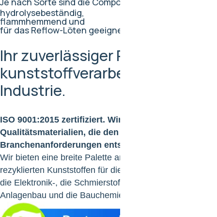
Je nach Sorte sind die Compounds:
hydrolysebeständig,
flammhemmend und
für das Reflow-Löten geeignet.
Ihr zuverlässiger Partner in der
kunststoffverarbeitenden
Industrie.
ISO 9001:2015 zertifiziert. Wir liefern
Qualitätsmaterialien, die den strengsten
Branchenanforderungen entsprechen.
Wir bieten eine breite Palette an virginalen und
rezyklierten Kunststoffen für die Kabel-, die Automobil-,
die Elektronik-, die Schmierstoffindustrie sowie in den
Anlagenbau und die Bauchemie.