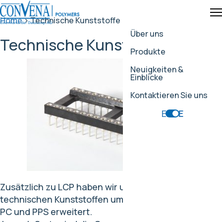
Home
>
Technische Kunststoffe
Über uns
Technische Kunststoffe
Produkte
Neuigkeiten &
Einblicke
Kontaktieren Sie uns
EN
DE
Zusätzlich zu LCP haben wir unser Portfolio an
technischen Kunststoffen um glasfaserverstärktes
PC und PPS erweitert.