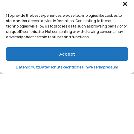
1To provide the best experiences, we use technologies like cookies to
store and/or access device information. Consenting to these
technologies will allow us to process data such as browsing behavior or
unique IDs on this site. Not consenting or withdrawing consent, may
adversely affect certain features and functions.
Accept
Datenschutz
Datenschutz
Rechtliche Hinweise/Impressum