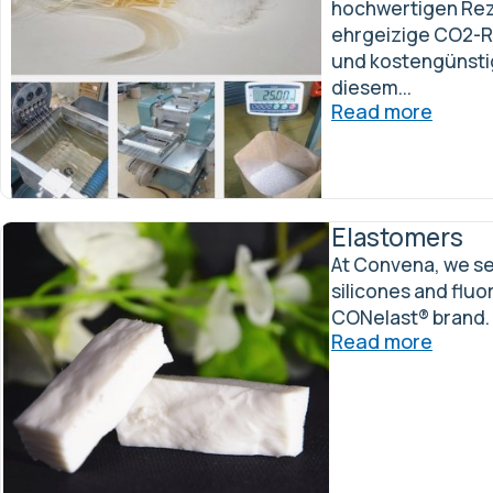
hochwertigen Rez
ehrgeizige CO2-R
und kostengünsti
diesem...
Read more
Elastomers
At Convena, we sel
silicones and flu
CONelast® brand.
Read more