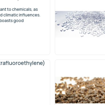
tant to chemicals, as
nd climatic influences.
 boasts good
rafluoroethylene)