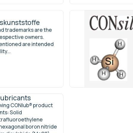
skunststoffe
nd trademarks are the
 respective owners.
ntioned are intended
ty...
lubricants
owing CONlub® product
nts: Solid
etrafluoroethylene
 hexagonal boron nitride