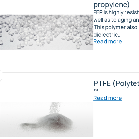
propylene)
FEP is highly resis
well as to aging a
This polymer also
dielectric...
Read more
PTFE (Polytet
™
Read more