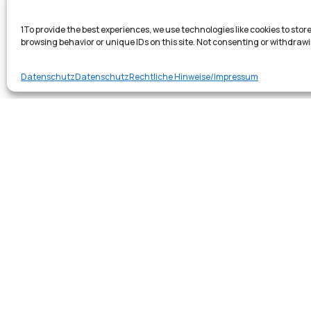
1To provide the best experiences, we use technologies like cookies to sto
browsing behavior or unique IDs on this site. Not consenting or withdraw
Datenschutz
Datenschutz
Rechtliche Hinweise/Impressum
@2026 DELACAMP Ak