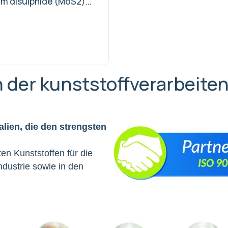
 disulphide (MoS2)...
in der kunststoffverarbeite
ialien, die den strengsten
ten Kunststoffen für die
industrie sowie in den