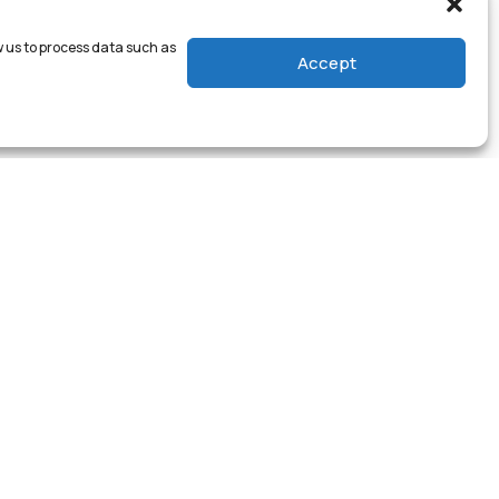
w us to process data such as
Accept
+49 40 - 32 58 28 - 0
ns
convena@delacamp.com
gungen
Datenschutz