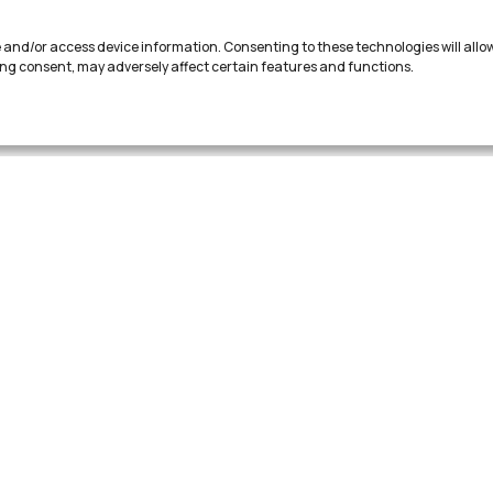
re and/or access device information. Consenting to these technologies will allo
ing consent, may adversely affect certain features and functions.
Über uns
Produkte
Neuigkeiten & Einblicke
Kontaktieren Sie u
tiengesellschaft
Rechtliche Hinweise/Impressum
Geschäftsbedin