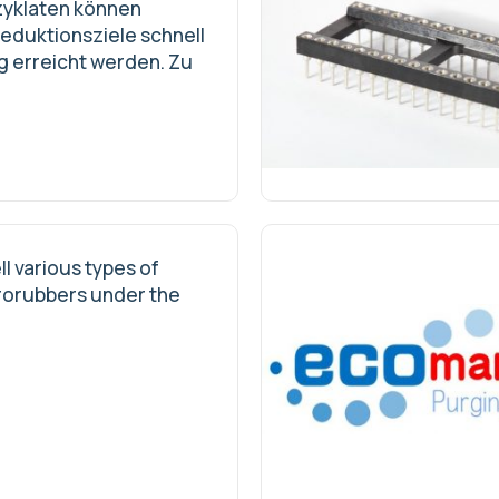
yklaten können
eduktionsziele schnell
g erreicht werden. Zu
l various types of
ororubbers under the