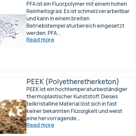
PFA ist ein Fluorpolymer mit einem hohen
Reinheitsgrad. Es ist schmelzverarbeitbar
und kann in einem breiten
Betriebstemperaturbereich eingesetzt
werden. PFA...
Read more
PEEK (Polyetheretherketon)
PEEK ist ein hochtemperaturbeständiger
thermoplastischer Kunststoff. Dieses
teilkristalline Material löst sich in fast
keiner bekannten Flüssigkeit und weist
eine hervorragende...
Read more