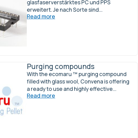
glasfaserverstärktes PC und PPS
erweitert. Je nach Sorte sind...
Read more
Purging compounds
With the ecomaru ™ purging compound
filled with glass wool, Convena is offering
a ready to use and highly effective...
Read more