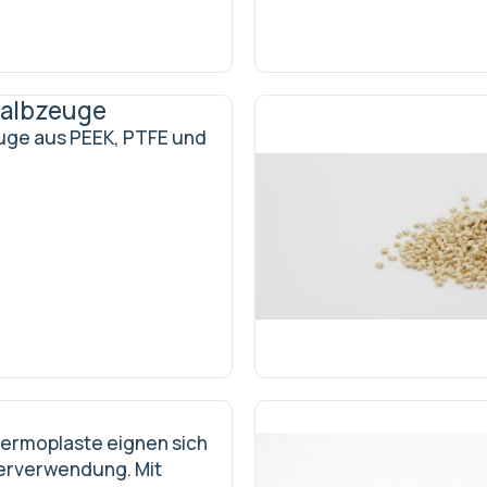
albzeuge
uge aus PEEK, PTFE und
ermoplaste eignen sich
derverwendung. Mit