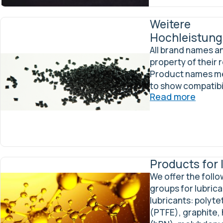
Weitere
Hochleistung
All brand names a
property of their
Product names me
to show compatibili
Read more
Products for 
We offer the foll
groups for lubrica
lubricants: polyt
(PTFE), graphite,