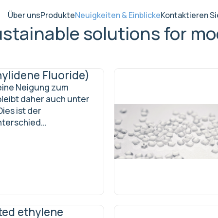
Über uns
Produkte
Neuigkeiten & Einblicke
Kontaktieren Si
stainable solutions for mo
ylidene Fluoride)
eine Neigung zum
bleibt daher auch unter
ies ist der
terschied...
ted ethylene