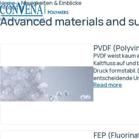
Home
>
Neuigkeiten & Einblicke
PRODUCTS
Advanced materials and su
PVDF (Polyvin
PVDF weist kaum 
Kaltfluss auf und 
Druck formstabil. D
entscheidende Un
Read more
FEP (Fluorina