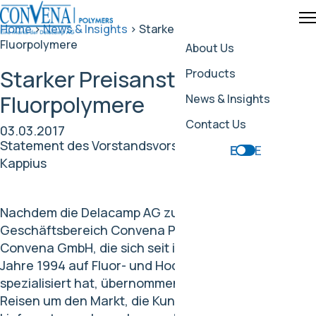
Home
>
News & Insights
>
Starker Preisanstieg für
Fluorpolymere
About Us
Starker Preisanstieg für
Products
Fluorpolymere
News & Insights
Contact Us
03.03.2017
Statement des Vorstandsvorsitzenden Volker
EN
DE
Kappius
Nachdem die Delacamp AG zum 1. Oktober 2016 den
Geschäftsbereich Convena Polymers von der
Convena GmbH, die sich seit ihrer Gründung im
Jahre 1994 auf Fluor- und Hochleistungskunststoffe
spezialisiert hat, übernommen hatte, bin ich viel auf
Reisen um den Markt, die Kunden und die