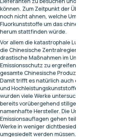
Lieferanten zu besuchen und besser verstehen zu
können. Zum Zeitpunkt der Übernahme konnte ich
noch nicht ahnen, welche Umwälzung im Markt der
Fluorkunststoffe um das chinesische Neujahrfest
herum stattfinden würde.
Vor allem die katastrophale Luftverschmutzung hat
die Chinesische Zentralregierung dazu veranlasst,
drastische Maßnahmen im Umwelt- und
Emissionsschutz zu ergreifen. Dies gilt für die
gesamte Chinesische Produzierende Industrie.
Damit trifft es natürlich auch den Bereich der Fluor-
und Hochleistungskunststoffe. In einer ersten Aktion
wurden viele Werke untersucht und einige Werke
bereits vorübergehend stillgelegt. Darunter auch
namenhafte Hersteller. Die Umwelt- und
Emissionsauflagen gehen teils soweit, dass einzelne
Werke in weniger dichtbesiedelte Regionen
umgesiedelt werden müssen. Als eine erste Reaktion