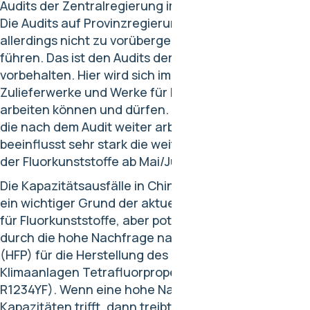
Audits der Zentralregierung im April dieses Jahres.
Die Audits auf Provinzregierungsebene werden
allerdings nicht zu vorübergehenden Stilllegungen
führen. Das ist den Audits der Zentralregierung
vorbehalten. Hier wird sich im April zeigen, welche
Zulieferwerke und Werke für Fluorkunststoffe weiter
arbeiten können und dürfen. Die Anzahl der Werke,
die nach dem Audit weiter arbeiten können,
beeinflusst sehr stark die weitere Preisentwicklung
der Fluorkunststoffe ab Mai/Juni dieses Jahres.
Die Kapazitätsausfälle in China sind an sich schon
ein wichtiger Grund der aktuellen Preissteigerungen
für Fluorkunststoffe, aber potenziert wird dies noch
durch die hohe Nachfrage nach Hexafluorpropylen
(HFP) für die Herstellung des neuen Kältemittels für
Klimaanlagen Tetrafluorpropen (HFO-1234YF bzw.
R1234YF). Wenn eine hohe Nachfrage auf geringere
Kapazitäten trifft, dann treibt dies die Preise nach