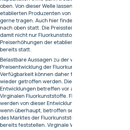
oben. Von dieser Welle lassen sich auch die großen,
etablierten Produzenten von Fluorkunststoffen
gerne tragen. Auch hier finden Preisanpassungen
nach oben statt. Die Preissteigerungen betreffen
damit nicht nur Fluorkunststoffe aus China. Erste
Preiserhöhungen der etablierten Hersteller finden
bereits statt.
Belastbare Aussagen zu der weiteren
Preisentwicklung der Fluorkunststoffe und deren
Verfügbarkeit können daher frühestens ab Mai / Juni
wieder getroffen werden. Diese geschilderten
Entwicklungen betreffen vor allem den Markt der
Virginalen Fluorkunststoffe. Fluorkunststoffrezyklate
werden von dieser Entwicklung zeitlich verzögert,
wenn überhaupt, betroffen sein. Ein erstes anziehen
des Marktes der Fluorkunststofferezyklate lässt sich
bereits feststellen. Virginale Ware bleibt aber vorerst