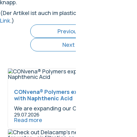
knapp.
(Der Artikel ist auch im plasticker.de erschienen.
Zum
Link
.)
Previous
Next
CONvena® Polymers expands portfolio
with Naphthenic Acid
We are expanding our CONlub® specialty chemicals...
29.07.2026
Read more